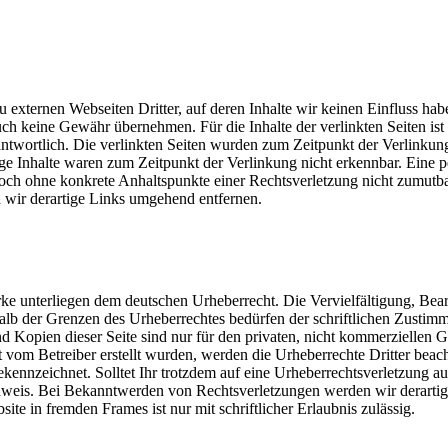
externen Webseiten Dritter, auf deren Inhalte wir keinen Einfluss hab
ch keine Gewähr übernehmen. Für die Inhalte der verlinkten Seiten ist s
rantwortlich. Die verlinkten Seiten wurden zum Zeitpunkt der Verlinkun
ge Inhalte waren zum Zeitpunkt der Verlinkung nicht erkennbar. Eine 
jedoch ohne konkrete Anhaltspunkte einer Rechtsverletzung nicht zumutba
wir derartige Links umgehend entfernen.
erke unterliegen dem deutschen Urheberrecht. Die Vervielfältigung, Bea
alb der Grenzen des Urheberrechtes bedürfen der schriftlichen Zustim
d Kopien dieser Seite sind nur für den privaten, nicht kommerziellen 
cht vom Betreiber erstellt wurden, werden die Urheberrechte Dritter beach
gekennzeichnet. Solltet Ihr trotzdem auf eine Urheberrechtsverletzung 
nweis. Bei Bekanntwerden von Rechtsverletzungen werden wir derartig
te in fremden Frames ist nur mit schriftlicher Erlaubnis zulässig.