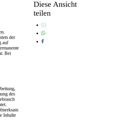
Diese Ansicht
teilen
en.
tets der
g auf
permanente
r. Bei
rbeitung,
mung des
Gebrauch
tet.
aufmerksam
e Inhalte